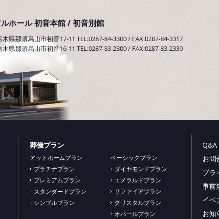
ルホール 初音本館 / 初音別館
那須烏山市初音17-11 TEL:0287-84-3300 / FAX:0287-84-3317
那須烏山市初音16-11 TEL:0287-83-2300 / FAX:0287-83-2330
葬儀プラン
Q&A
アットホームプラン
ベーシックプラン
お問
プラチナプラン
ダイヤモンドプラン
プラ
プレミアムプラン
エメラルドプラン
事前
スタンダードプラン
サファイアプラン
イベ
シンプルプラン
クリスタルプラン
お知
オパールプラン