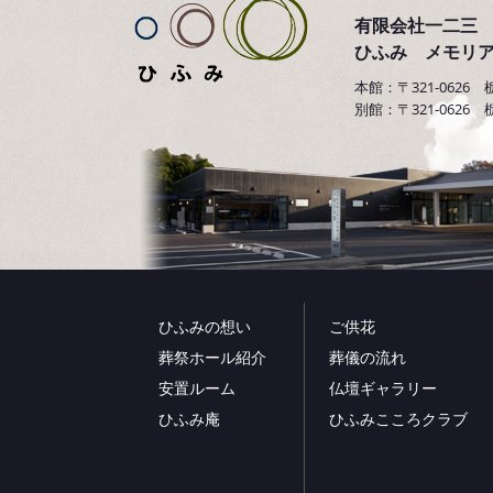
有限会社一二三
ひふみ メモリア
本館：〒321-0626 栃木県
別館：〒321-0626 栃木県
ひふみの想い
ご供花
葬祭ホール紹介
葬儀の流れ
安置ルーム
仏壇ギャラリー
ひふみ庵
ひふみこころクラブ