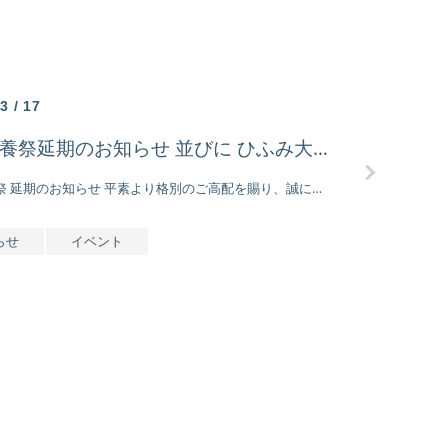
葬祭ホール
ご供花
ひふみ庵
ひ
3 / 17
人形供養祭延期のお知らせ 並びに ひふみ大感謝祭開催のご案内
人形供養祭 延期のお知らせ 平素より格別のご高配を賜り、誠にありがとうございます。 このたび、４月に開催を予定 […]
らせ
イベント